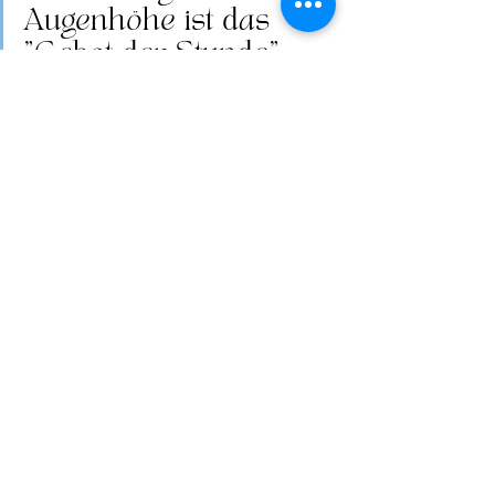
Augenhöhe ist das 
"Gebot der Stunde". 
Gerade die Generation Z bringt klare 
Erwartungen mit:
Gesehen werden
Ehrliches Feedback
Dialog statt Einbahnstraße
Deshalb sage ich: 
Wir brauchen ein 
New Feedback. 
Ein Feedback, das 
nicht auf Macht basiert, sondern auf 
Miteinander. Und du kannst damit 
anfangen – heute.
Melde dich gerne bei mir, wenn du 
den nächsten Schritt mit meiner 
Unterstützung tun möchtest.