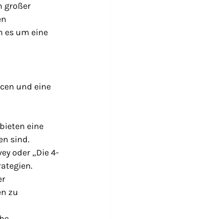
 großer 
en 
 es um eine 
rcen und eine 
bieten eine 
en sind.
vey oder „Die 4-
ategien.
r 
n zu 
he 