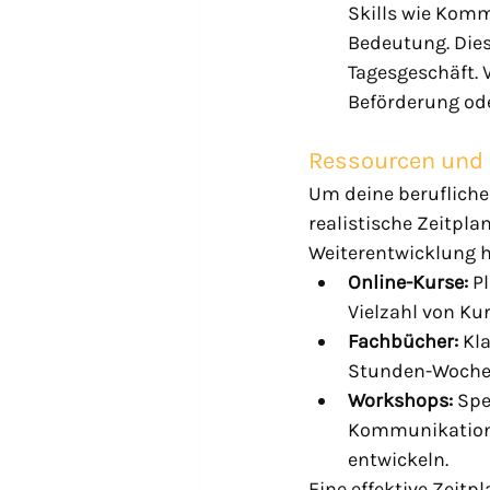
Skills wie Kom
Bedeutung. Dies
Tagesgeschäft. 
Beförderung ode
Ressourcen und 
Um deine beruflichen
realistische Zeitplan
Weiterentwicklung h
Online-Kurse:
 P
Vielzahl von Ku
Fachbücher:
 Kl
Stunden-Woche“ 
Workshops:
 Spe
Kommunikations
entwickeln.
Eine effektive Zeitpl