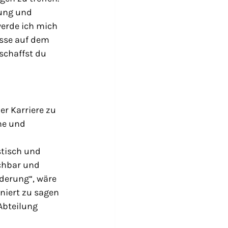
dung und 
werde ich mich 
sse auf dem 
schaffst du 
er Karriere zu 
he und 
stisch und 
ichbar und 
rderung“, wäre 
niert zu sagen 
Abteilung 