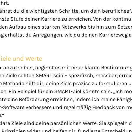
hrt.
fährst du die wichtigsten Schritte, um dein berufliche
ste Stufe deiner Karriere zu erreichen. Von der kontinu
den Aufbau eines starken Netzwerks bis hin zum Setzen 
g erhältst du Anregungen, wie du deinen Karriereweg ak
Ziele und Werte
oranzutreiben, beginnt es mit einer klaren Bestimmung
ne Ziele sollten SMART sein – spezifisch, messbar, errei
e Methode hilft dir, deine Ziele präzise zu formulieren 
en. Ein Beispiel für ein SMART-Ziel könnte sein: „Ich m
te eine Beförderung erreichen, indem ich meine Fähigke
Software verbessere und regelmäßig Feedback von m
.“
lare Ziele sind deine persönlichen Werte. Sie spiegeln d
rinzipien wider und helfen dir, fundierte Entscheidung