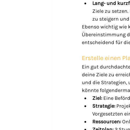
Lang- und kurzfr
Ziele zu setzen. 
zu steigern und 
Ebenso wichtig wie k
Übereinstimmung de
entscheidend für di
Erstelle einen P
Ein gut durchdachter
deine Ziele zu errei
und die Strategien, 
könnte folgenderma
Ziel:
 Eine Beför
Strategie:
 Proj
Vorgesetzten ei
Ressourcen:
 On
Zeitplan:
 2 Stu