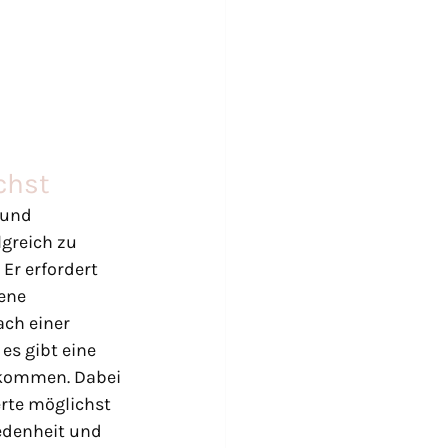
chst
 und 
greich zu 
Er erfordert 
ene 
ach einer 
es gibt eine 
ukommen. Dabei 
rte möglichst 
edenheit und 