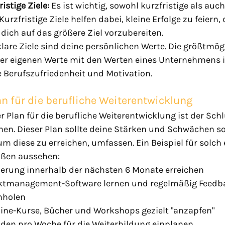
istige Ziele:
 Es ist wichtig, sowohl kurzfristige als auch
Kurzfristige Ziele helfen dabei, kleine Erfolge zu feiern,
dich auf das größere Ziel vorzubereiten.
lare Ziele sind deine persönlichen Werte. Die größtmög
r eigenen Werte mit den Werten eines Unternehmens i
e Berufszufriedenheit und Motivation.
lan für die berufliche Weiterentwicklung
 Plan für die berufliche Weiterentwicklung ist der Schl
chen. Dieser Plan sollte deine Stärken und Schwächen so
um diese zu erreichen, umfassen. Ein Beispiel für solch 
ßen aussehen:
derung innerhalb der nächsten 6 Monate erreichen
ektmanagement-Software lernen und regelmäßig Feedb
nholen
line-Kurse, Bücher und Workshops gezielt "anzapfen"
nden pro Woche für die Weiterbildung einplanen