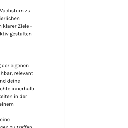
s Wachstum zu 
ierlichen 
klarer Ziele – 
tiv gestalten 
 der eigenen 
chbar, relevant 
und deine 
öchte innerhalb 
iten in der 
einem 
eine 
en zu treffen. 