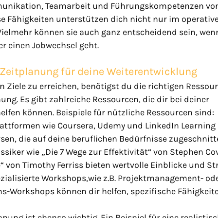
munikation, Teamarbeit und Führungskompetenzen von
e Fähigkeiten unterstützen dich nicht nur im operativ
Vielmehr können sie auch ganz entscheidend sein, wenn
r einen Jobwechsel geht.
Zeitplanung für deine Weiterentwicklung
 Ziele zu erreichen, benötigst du die richtigen Ressou
ung. Es gibt zahlreiche Ressourcen, die dir bei deiner 
elfen können. Beispiele für nützliche Ressourcen sind:
lattformen wie Coursera, Udemy und LinkedIn Learning 
rsen, die auf deine beruflichen Bedürfnisse zugeschnitt
assiker wie „Die 7 Wege zur Effektivität“ von Stephen Co
von Timothy Ferriss bieten wertvolle Einblicke und Str
zialisierte Workshops,wie z.B. Projektmanagement- ode
-Workshops können dir helfen, spezifische Fähigkeite
anung ist ebenso wichtig. Ein Beispiel für eine realistisc