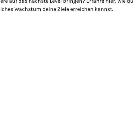
iere auf das nächste Level bringen? Erfahre hier, wie du 
fliches Wachstum deine Ziele erreichen kannst.