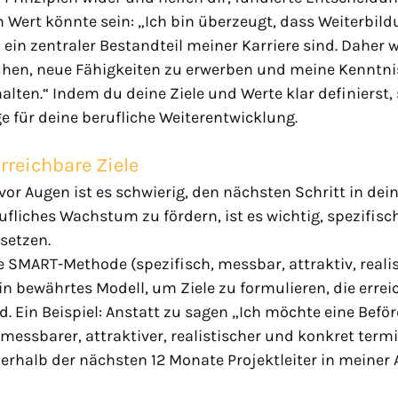
en Wert könnte sein: „Ich bin überzeugt, dass Weiterbil
ein zentraler Bestandteil meiner Karriere sind. Daher 
hen, neue Fähigkeiten zu erwerben und meine Kenntni
lten.“ Indem du deine Ziele und Werte klar definierst, 
e für deine berufliche Weiterentwicklung.
rreichbare Ziele
 vor Augen ist es schwierig, den nächsten Schritt in dein
fliches Wachstum zu fördern, ist es wichtig, spezifisc
 setzen.
e SMART-Methode (spezifisch, messbar, attraktiv, reali
ein bewährtes Modell, um Ziele zu formulieren, die erre
d. Ein Beispiel: Anstatt zu sagen „Ich möchte eine Befö
 messbarer, attraktiver, realistischer und konkret termi
erhalb der nächsten 12 Monate Projektleiter in meiner 