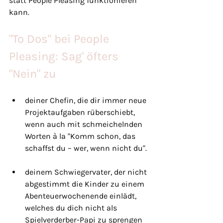
statt People Pleasing funktionieren 
kann.
"To Dos" bei People 
Pleasing: Sag' öfters 
"Nein" zu
deiner Chefin, die dir immer neue 
Projektaufgaben rüberschiebt, 
wenn auch mit schmeichelnden 
Worten à la "Komm schon, das 
schaffst du – wer, wenn nicht du".
deinem Schwiegervater, der nicht 
abgestimmt die Kinder zu einem 
Abenteuerwochenende einlädt, 
welches du dich nicht als 
Spielverderber-Papi zu sprengen 