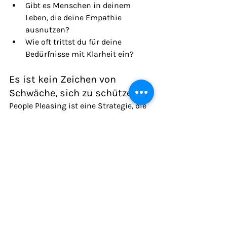
Gibt es Menschen in deinem 
Leben, die deine Empathie 
ausnutzen?
Wie oft trittst du für deine 
Bedürfnisse mit Klarheit ein?
Es ist kein Zeichen von 
Schwäche, sich zu schützen
People Pleasing ist eine Strategie, die 
oft aus guten Absichten entsteht – 
aber langfristig deine Kraft rauben 
kann. Und Narzisst:innen sind keine 
Monster, sondern Menschen mit 
verletzlichen Anteilen. Doch wenn 
sich jemand immer wieder auf deine 
Kosten verhält, ist Abgrenzung kein 
Egoismus – sondern Selbstfürsorge.