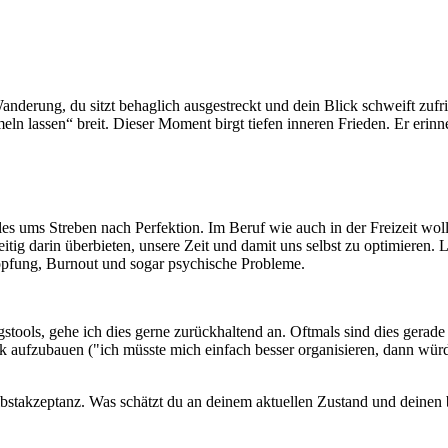
derung, du sitzt behaglich ausgestreckt und dein Blick schweift zufr
eln lassen“ breit. Dieser Moment birgt tiefen inneren Frieden. Er erinn
 alles ums Streben nach Perfektion. Im Beruf wie auch in der Freizeit wol
tig darin überbieten, unsere Zeit und damit uns selbst zu optimieren. 
höpfung, Burnout und sogar psychische Probleme.
stools, gehe ich dies gerne zurückhaltend an. Oftmals sind dies gerad
k aufzubauen ("ich müsste mich einfach besser organisieren, dann wür
bstakzeptanz. Was schätzt du an deinem aktuellen Zustand und deinen 