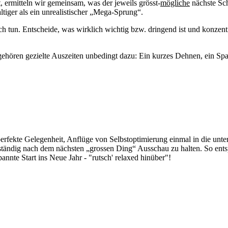
t, ermitteln wir gemeinsam, was der jeweils grösst-
mögliche
nächste Sch
ltiger als ein unrealistischer „Mega-Sprung“.
uch tun. Entscheide, was wirklich wichtig bzw. dringend ist und konzent
all gehören gezielte Auszeiten unbedingt dazu: Ein kurzes Dehnen, ein S
perfekte Gelegenheit, Anflüge von Selbstoptimierung einmal in die unt
ändig nach dem nächsten „grossen Ding“ Ausschau zu halten. So entsp
annte Start ins Neue Jahr - "rutsch' relaxed hinüber"!