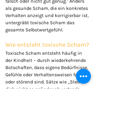
falsch oder nicht gut genug." Anders 
als gesunde Scham, die ein konkretes 
Verhalten anzeigt und korrigierbar ist, 
untergräbt toxische Scham das 
gesamte Selbstwertgefühl.
Wie entsteht toxische Scham?
Toxische Scham entsteht häufig in 
der Kindheit – durch wiederkehrende 
Botschaften, dass eigene Bedürfnisse, 
Gefühle oder Verhaltensweisen falsch 
oder störend sind. Sätze wie „Stell 
dich nicht so an" oder abwertende 
Blicke können sich tief eingraben. Sie 
muss nicht aus einem einzigen 
Ereignis stammen; oft ist es die 
Summe kleiner, sich wiederholender 
Erfahrungen.